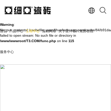
Warning
: mkdir(): No space left on device in
/www/wwwroot/T3.COM/func.php
on line
127
Warning
:
file_put_contents(./cachefile_yuan/lihuafuzhuang.com/cache/84/b91da/
首页
产品中心
工程中心
营销网络
关于亚91看片免费在线
failed to open stream: No such file or directory in
/www/wwwroot/T3.COM/func.php
on line
115
服务中心