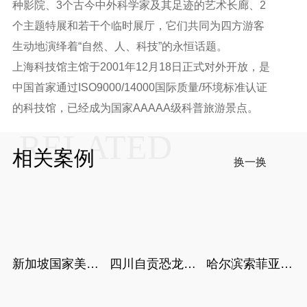
种影院、3个古今中外科学家及其足迹的艺术长廊、2
个主题特展和若干个临时展厅，它们共同为四方游客
生动地演绎着“自然、人、科技”的永恒话题。
上海科技馆主馆于2001年12月18日正式对外开放，是
中国首家通过ISO9000/14000国际质量/环境标准认证
的科技馆，已经成为国家AAAAA级科普旅游景点。
RELATED
相关案例
换一换
新加坡国家美术
四川自贡恐龙博
哈尔滨索菲亚教
馆
物馆
堂