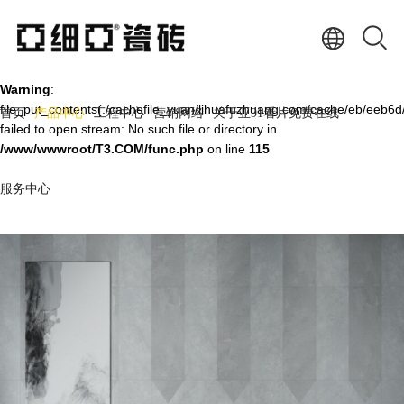
Warning
: mkdir(): No space left on device in
/www/wwwroot/T3.COM/func.php
on line
127
Warning
:
file_put_contents(./cachefile_yuan/lihuafuzhuang.com/cache/eb/eeb6d
首页
产品中心
工程中心
营销网络
关于亚91看片免费在线
failed to open stream: No such file or directory in
/www/wwwroot/T3.COM/func.php
on line
115
服务中心